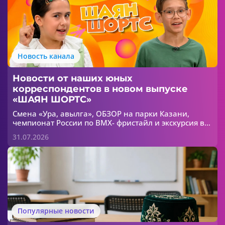
Новость канала
Новости от наших юных
корреспондентов в новом выпуске
«ШАЯН ШОРТС»
Смена «Ура, авылга», ОБЗОР на парки Казани,
чемпионат России по ВМХ- фристайл и экскурсия в
зоопарк - все это в новом выпуске «ШАЯН ШОРТС»!
31.07.2026
Популярные новости