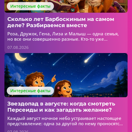
Интересные факты
Сколько лет Барбоскиным на самом
деле? Разбираемся вместе
Роза, Дружок, Гена, Лиза и Малыш — одна семья,
но все они совершенно разные. Кто-то уже
интересуется модой, кто-то думает только о
07.08.2026
футболе, а кто-то пока больше всего любит
игрушки. Но сколько лет каждому из Барбоскиных?
Интересные факты
Звездопад в августе: когда смотреть
Персеиды и как загадать желание?
Каждый август ночное небо устраивает настоящее
представление: одна за другой по нему проносятся
яркие светящиеся полосы. В народе их называют
07.08.2026