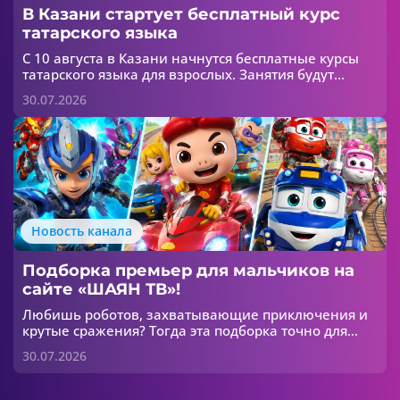
В Казани стартует бесплатный курс
татарского языка
С 10 августа в Казани начнутся бесплатные курсы
татарского языка для взрослых. Занятия будут
проходить в течение шести недель в двух группах:
30.07.2026
для начинающих и для тех, кто хочет улучшить
свои знания.
Новость канала
Подборка премьер для мальчиков на
сайте «ШАЯН ТВ»!
Любишь роботов, захватывающие приключения и
крутые сражения? Тогда эта подборка точно для
тебя! 😎
30.07.2026