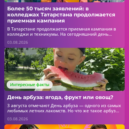
Более 50 тысяч заявлений: в
колледжах Татарстана продолжается
приемная кампания
В Татарстане продолжается приемная кампания в
колледжи и техникумы. На сегодняшний день
абитуриенты уже подали более 50 тысяч
03.08.2026
заявлений. Об этом сообщает МОиН РТ.
Интересные факты
День арбуза: ягода, фрукт или овощ?
3 августа отмечают День арбуза — одного из самых
любимых летних лакомств. Но что же такое арбуз
на самом деле? Ягода, фрукт или овощ?
03.08.2026