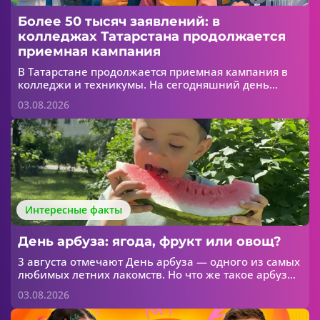
Более 50 тысяч заявлений: в
колледжах Татарстана продолжается
приемная кампания
В Татарстане продолжается приемная кампания в
колледжи и техникумы. На сегодняшний день
абитуриенты уже подали более 50 тысяч
03.08.2026
заявлений. Об этом сообщает МОиН РТ.
Интересные факты
День арбуза: ягода, фрукт или овощ?
3 августа отмечают День арбуза — одного из самых
любимых летних лакомств. Но что же такое арбуз
на самом деле? Ягода, фрукт или овощ?
03.08.2026