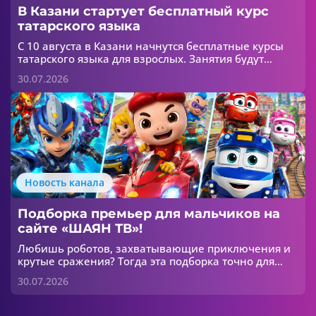
В Казани стартует бесплатный курс
татарского языка
С 10 августа в Казани начнутся бесплатные курсы
татарского языка для взрослых. Занятия будут
проходить в течение шести недель в двух группах:
30.07.2026
для начинающих и для тех, кто хочет улучшить
свои знания.
Новость канала
Подборка премьер для мальчиков на
сайте «ШАЯН ТВ»!
Любишь роботов, захватывающие приключения и
крутые сражения? Тогда эта подборка точно для
тебя! 😎
30.07.2026