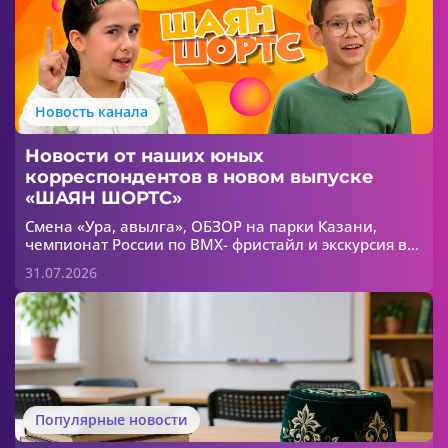
Новость канала
Новости от наших юных
корреспондентов в новом выпуске
«ШАЯН ШОРТС»
Смена «Ура, авылга», ОБЗОР на парки Казани,
чемпионат России по ВМХ- фристайл и экскурсия в
зоопарк - все это в новом выпуске «ШАЯН ШОРТС»!
31.07.2026
Популярные новости