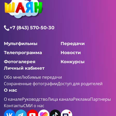
12:02 AM
+7 (843) 570-50-30
Пчёлки-шпионки. Миссия выполнима
7 серия
Мультфильмы
Передачи
Телепрограмма
Новости
Фотогалерея
Конкурсы
11:55 AM
Личный кабинет
Пчёлки-шпионки. Миссия выполнима
Обо мне
Любимые передачи
8 серия
Сохраненные фотографии
Доступ для родителей
О нас
О канале
Руководство
Лица канала
Реклама
Партнеры
Контакты
СМИ о нас
12:02 AM